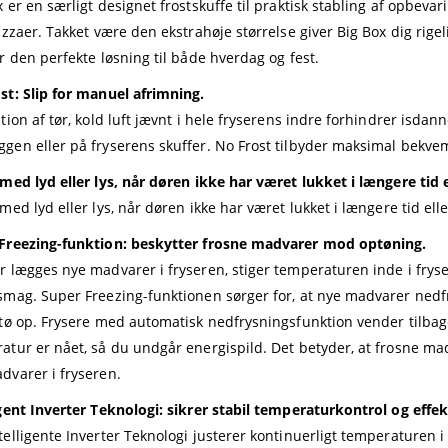
x er en særligt designet frostskuffe til praktisk stabling af opbev
izzaer. Takket være den ekstrahøje størrelse giver Big Box dig rigel
er den perfekte løsning til både hverdag og fest.
st: Slip for manuel afrimning.
ation af tør, kold luft jævnt i hele fryserens indre forhindrer isda
gen eller på fryserens skuffer. No Frost tilbyder maksimal bekvem
 med lyd eller lys, når døren ikke har været lukket i længere tid e
med lyd eller lys, når døren ikke har været lukket i længere tid ell
Freezing-funktion: beskytter frosne madvarer mod optøning.
r lægges nye madvarer i fryseren, stiger temperaturen inde i frys
smag. Super Freezing-funktionen sørger for, at nye madvarer nedfr
 tø op. Frysere med automatisk nedfrysningsfunktion vender tilbage
atur er nået, så du undgår energispild. Det betyder, at frosne m
dvarer i fryseren.
igent Inverter Teknologi: sikrer stabil temperaturkontrol og effe
telligente Inverter Teknologi justerer kontinuerligt temperaturen i