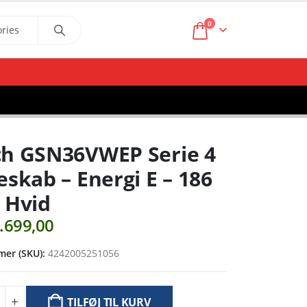
0
h GSN36VWEP Serie 4
eskab – Energi E – 186
 Hvid
.699,00
er (SKU):
4242005251056
TILFØJ TIL KURV