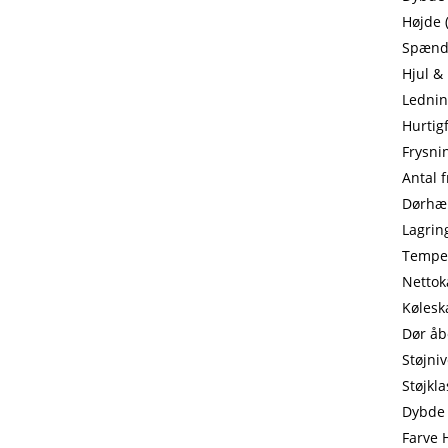
Højde 
Spændi
Hjul & 
Lednin
Hurtig
Frysni
Antal 
Dørhæn
Lagrin
Temper
Nettoka
Kølesk
Dør åb
Støjni
Støjkl
Dybde 
Farve 