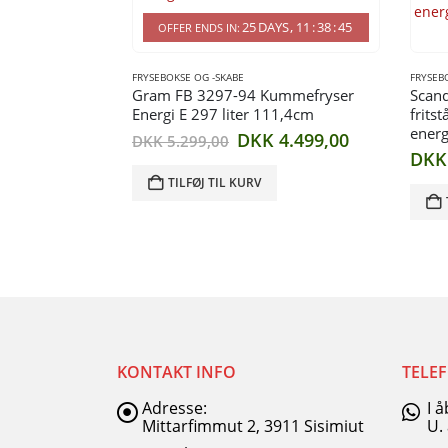
25
DAYS
11
:
38
:
45
OFFER ENDS IN:
FRYSEBOKSE OG -SKABE
FRYSEB
Gram FB 3297-94 Kummefryser
Scan
Energi E 297 liter 111,4cm
frits
ener
Den
Den
DKK
4.499,00
DKK
5.299,00
oprindelige
aktuelle
DKK
pris
pris
TILFØJ TIL KURV
var:
er:
DKK 5.299,00.
DKK 4.499,0
KONTAKT INFO
TELE
Adresse:
I 
Mittarfimmut 2, 3911 Sisimiut
U.