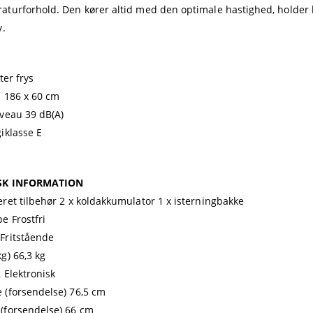
aturforhold. Den kører altid med den optimale hastighed, holder 
v.
iter frys
: 186 x 60 cm
iveau 39 dB(A)
giklasse E
SK INFORMATION
eret tilbehør 2 x koldakkumulator 1 x isterningbakke
e Frostfri
Fritstående
g) 66,3 kg
g Elektronisk
 (forsendelse) 76,5 cm
(forsendelse) 66 cm