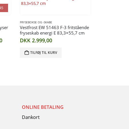
45
FRYSEBOKSE OG -SKABE
yser
Vestfrost EW 51463 F-3 fritstående
fryseskab energi E 83,3×55,7 cm
Den
0
DKK
2.999,00
aktuelle
pris
TILFØJ TIL KURV
er:
0.
DKK 5.999,00.
ONLINE BETALING
Dankort