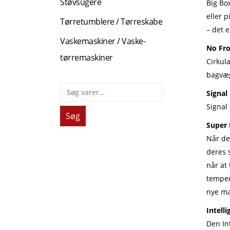
Støvsugere
Big Bo
eller p
Tørretumblere / Tørreskabe
– det 
Vaskemaskiner / Vaske-
No Fro
tørremaskiner
Cirkul
bagvæg
Signal
Signal 
Søg
Super 
Når de
deres 
når at
temper
nye ma
Intell
Den In