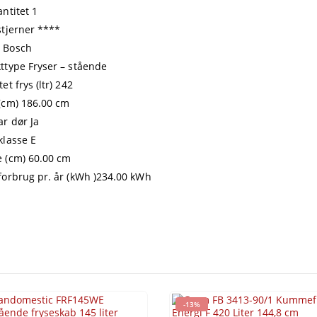
antitet 1
stjerner ****
 Bosch
ttype Fryser – stående
et frys (ltr) 242
(cm) 186.00 cm
r dør Ja
klasse E
 (cm) 60.00 cm
forbrug pr. år (kWh )234.00 kWh
-13%