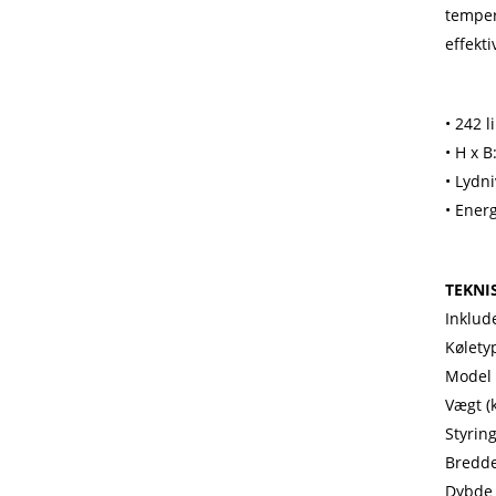
temper
effekti
• 242 l
• H x B
• Lydn
• Ener
TEKNI
Inklud
Køletyp
Model 
Vægt (k
Styrin
Bredde
Dybde 