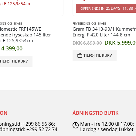
25
DAYS
11
:
38
:
OFFER ENDS IN:
OKSE OG -SKABE
FRYSEBOKSE OG -SKABE
domestic FRF145WE
Gram FB 3413-90/1 Kummefr
tående fryseskab 145 liter
Energi F 420 Liter 144,8 cm
gi E 125,9×54cm
Den
DKK
5.999,0
DKK
6.899,00
oprindelige
4.399,00
pris
TILFØJ TIL KURV
var:
TILFØJ TIL KURV
0.
DKK 6.899,0
FON
ÅBNINGSTID BUTIK
åbningstid: +299 86 56 86:
Man - fre 12.00 til 17.00:
 åbningstid: +299 52 72 74
Lørdag / søndag Lukket