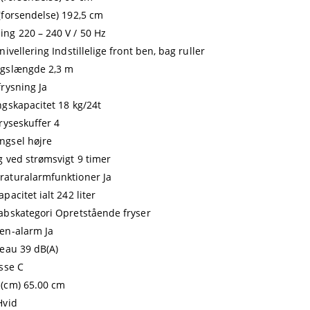
(forsendelse) 192,5 cm
ng 220 – 240 V / 50 Hz
nivellering Indstillelige front ben, bag ruller
gslængde 2,3 m
frysning Ja
ngskapacitet 18 kg/24t
fryseskuffer 4
gsel højre
g ved strømsvigt 9 timer
aturalarmfunktioner Ja
pacitet ialt 242 liter
abskategori Opretstående fryser
en-alarm Ja
veau 39 dB(A)
asse C
(cm) 65.00 cm
Hvid