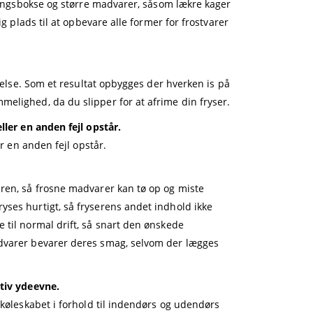
aringsbokse og større madvarer, såsom lækre kager
ig plads til at opbevare alle former for frostvarer
nnelse. Som et resultat opbygges der hverken is på
melighed, da du slipper for at afrime din fryser.
ller en anden fejl opstår.
er en anden fejl opstår.
eren, så frosne madvarer kan tø op og miste
yses hurtigt, så fryserens andet indhold ikke
 til normal drift, så snart den ønskede
advarer bevarer deres smag, selvom der lægges
ktiv ydeevne.
 køleskabet i forhold til indendørs og udendørs