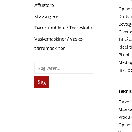
Affugtere
Oplad
Støvsugere
Driftst
Bevæge
Tørretumblere / Tørreskabe
Giver e
Vaskemaskiner / Vaske-
Til våd
Ideel 
tørremaskiner
Bikini
Med o
Inkl. 
Søg
Teknis
Farve 
Mærke
Produk
Oplade