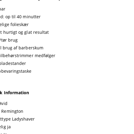
bar
id: op til 40 minutter
lige folieskær
t hurtigt og glat resultat
/tør brug
til brug af barberskum
 tilbehørstrimmer medfølger
pladestander
opbevaringstaske
k Information
Hvid
 Remington
ttype Ladyshaver
lig ja