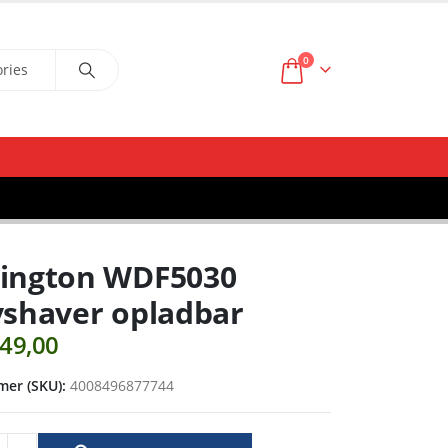
0
ington WDF5030
shaver opladbar
49,00
er (SKU):
4008496877744