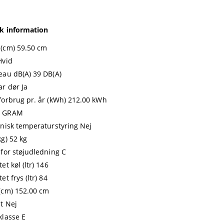
k information
(cm) 59.50 cm
Hvid
eau dB(A) 39 DB(A)
r dør Ja
forbrug pr. år (kWh) 212.00 kWh
 GRAM
onisk temperaturstyring Nej
kg) 52 kg
 for støjudledning C
et køl (ltr) 146
et frys (ltr) 84
(cm) 152.00 cm
t Nej
klasse E