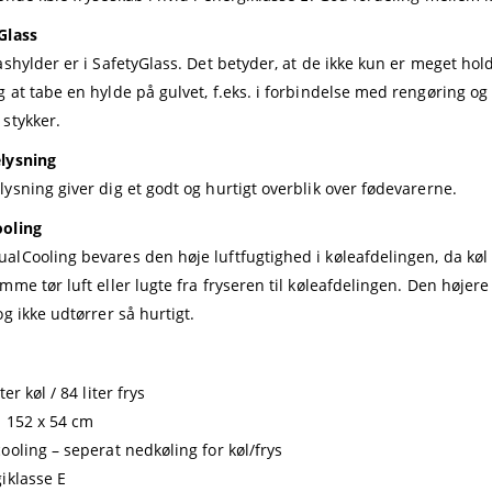
Glass
lashylder er i SafetyGlass. Det betyder, at de ikke kun er meget ho
 at tabe en hylde på gulvet, f.eks. i forbindelse med rengøring og d
 stykker.
lysning
lysning giver dig et godt og hurtigt overblik over fødevarerne.
oling
alCooling bevares den høje luftfugtighed i køleafdelingen, da køl o
mme tør luft eller lugte fra fryseren til køleafdelingen. Den højere
og ikke udtørrer så hurtigt.
ter køl / 84 liter frys
: 152 x 54 cm
cooling – seperat nedkøling for køl/frys
giklasse E