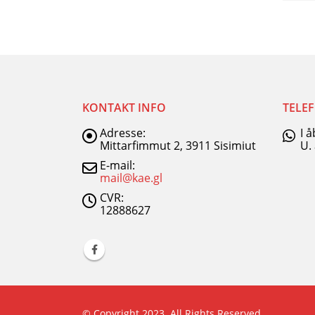
KONTAKT INFO
TELE
Adresse:
I 
Mittarfimmut 2, 3911 Sisimiut
U.
E-mail:
mail@kae.gl
CVR:
12888627
© Copyright 2023. All Rights Reserved.