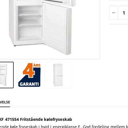
VELSE
F 471554 Fritstående kølefryseskab
ående køle fryseskab i hvid i energiklasse E. God fordeling mellem k