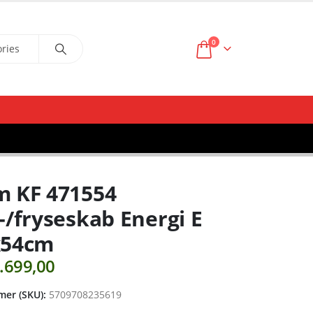
0
m KF 471554
-/fryseskab Energi E
x54cm
.699,00
er (SKU):
5709708235619