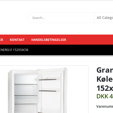
ER
KONTAKT
HANDELSBETINGELSER
ENERGI E 152X54CM
Gra
Køle
152
DKK
4
Varenumm