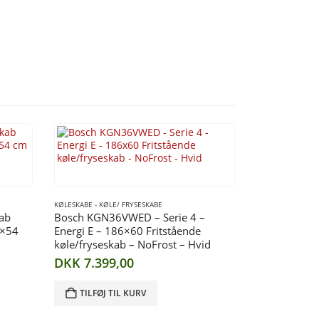
KØLESKABE - KØLE/ FRYSESKABE
kab
Bosch KGN36VWED – Serie 4 –
8×54
Energi E – 186×60 Fritstående
køle/fryseskab – NoFrost – Hvid
DKK
7.399,00
TILFØJ TIL KURV