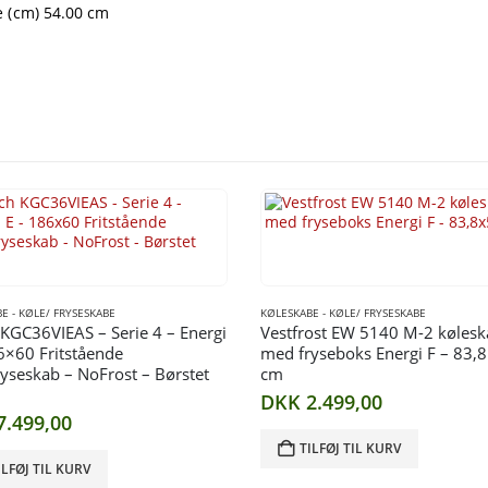
 (cm) 54.00 cm
E - KØLE/ FRYSESKABE
KØLESKABE - KØLE/ FRYSESKABE
KGC36VIEAS – Serie 4 – Energi
Vestfrost EW 5140 M-2 køles
6×60 Fritstående
med fryseboks Energi F – 83,
ryseskab – NoFrost – Børstet
cm
DKK
2.499,00
7.499,00
TILFØJ TIL KURV
ILFØJ TIL KURV