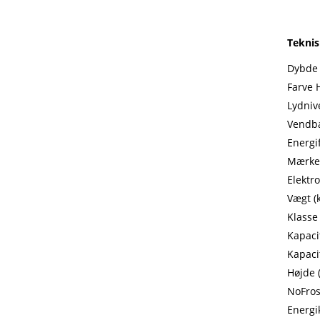
Teknis
Dybde 
Farve 
Lydniv
Vendba
Energi
Mærke
Elektr
Vægt (
Klasse
Kapacit
Kapacit
Højde 
NoFros
Energi