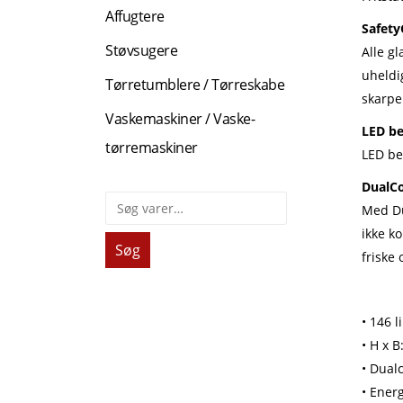
Affugtere
Safety
Støvsugere
Alle g
uheldig
Tørretumblere / Tørreskabe
skarpe
Vaskemaskiner / Vaske-
LED be
tørremaskiner
LED be
DualCo
Med Du
ikke ko
Søg
friske 
• 146 li
• H x B
• Dual
• Ener