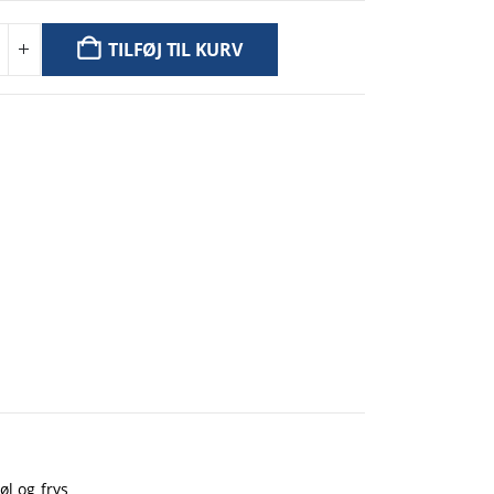
TILFØJ TIL KURV
øl og frys