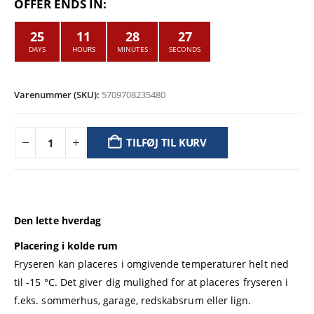
pris
pris
OFFER ENDS IN:
var:
er:
DKK 4.599,00.
DKK 3.799,00.
25
11
28
27
DAYS
HOURS
MINUTES
SECONDS
Varenummer (SKU):
5709708235480
TILFØJ TIL KURV
Den lette hverdag
Placering i kolde rum
Fryseren kan placeres i omgivende temperaturer helt ned
til -15 °C. Det giver dig mulighed for at placeres fryseren i
f.eks. sommerhus, garage, redskabsrum eller lign.