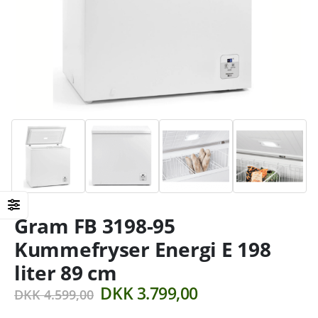
Gram FB 3198-95
Kummefryser Energi E 198
liter 89 cm
Den
Den
DKK
3.799,00
DKK
4.599,00
oprindelige
aktuelle