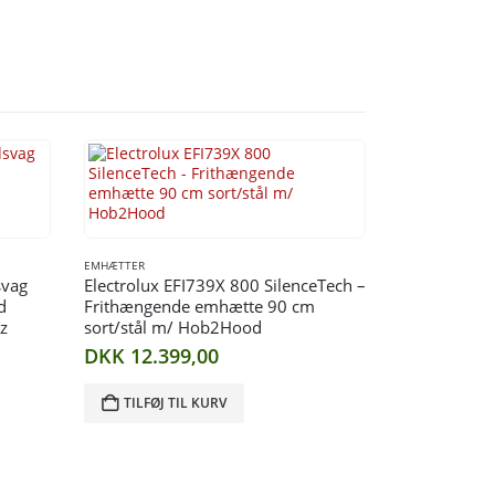
EMHÆTTER
svag
Electrolux EFI739X 800 SilenceTech –
d
Frithængende emhætte 90 cm
z
sort/stål m/ Hob2Hood
DKK
12.399,00
TILFØJ TIL KURV