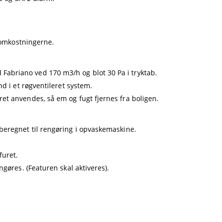
s-omkostningerne.
abriano ved 170 m3/h og blot 30 Pa i tryktab.
d i et røgventileret system.
et anvendes, så em og fugt fjernes fra boligen.
beregnet til rengøring i opvaskemaskine.
furet.
ngøres. (Featuren skal aktiveres).