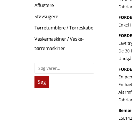
Affugtere
Fabria
Støvsugere
FORDE
Enkel 
Tørretumblere / Tørreskabe
FORDE
Vaskemaskiner / Vaske-
Lavt t
tørremaskiner
De 30 
Undgå 
FORDE
En pæn
Søg
Emhætt
Alarmf
Fabria
Bemærk
ESL142