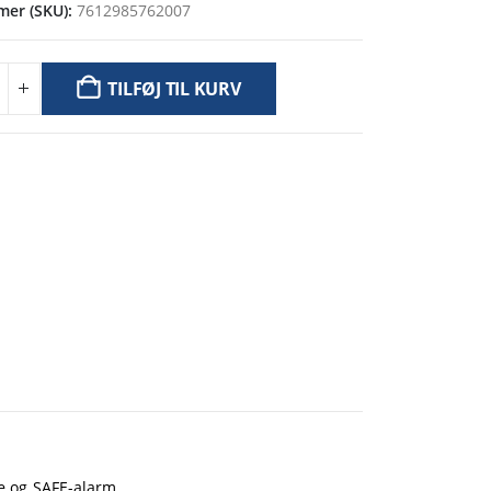
er (SKU):
7612985762007
TILFØJ TIL KURV
læ og SAFE-alarm.