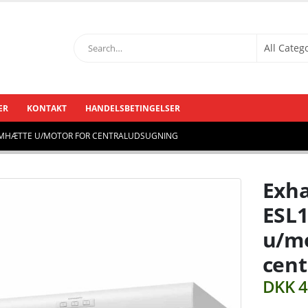
ER
KONTAKT
HANDELSBETINGELSER
EMHÆTTE U/MOTOR FOR CENTRALUDSUGNING
Exha
ESL
u/mo
cent
DKK
4