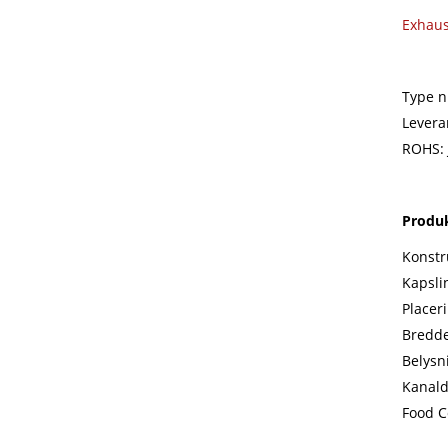
Exhau
Type n
Lever
ROHS: 
Produk
Konstr
Kapsli
Placer
Bredd
Belys
Kanal
Food C