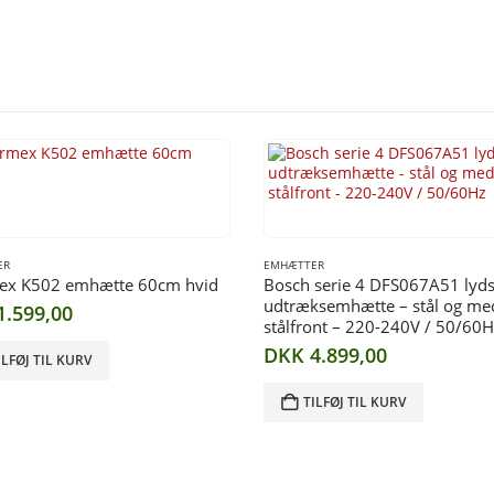
ER
EMHÆTTER
ex K502 emhætte 60cm hvid
Bosch serie 4 DFS067A51 lyd
udtræksemhætte – stål og me
1.599,00
stålfront – 220-240V / 50/60H
DKK
4.899,00
ILFØJ TIL KURV
TILFØJ TIL KURV