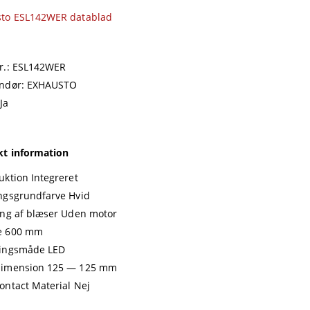
sto ESL142WER datablad
r.: ESL142WER
andør: EXHAUSTO
Ja
t information
uktion Integreret
ngsgrundfarve Hvid
ing af blæser Uden motor
e 600 mm
ningsmåde LED
dimension 125 — 125 mm
ontact Material Nej