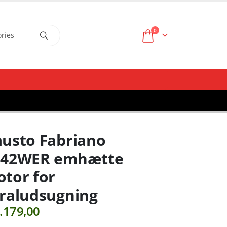
0
usto Fabriano
142WER emhætte
tor for
raludsugning
.179,00