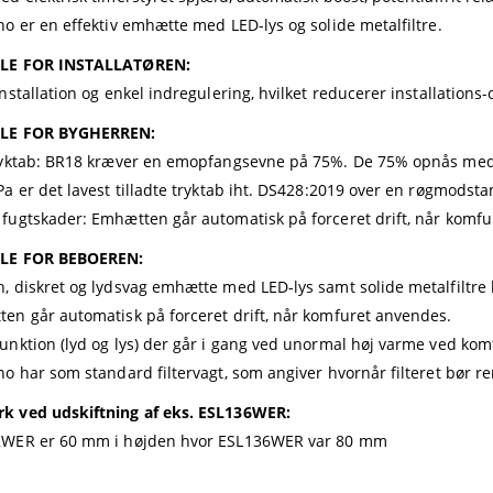
no er en effektiv emhætte med LED-lys og solide metalfiltre.
LE FOR INSTALLATØREN:
installation og enkel indregulering, hvilket reducerer installation
LE FOR BYGHERREN:
ryktab: BR18 kræver en emopfangsevne på 75%. De 75% opnås med F
Pa er det lavest tilladte tryktab iht. DS428:2019 over en røgmodstan
fugtskader: Emhætten går automatisk på forceret drift, når komfur
LE FOR BEBOEREN:
, diskret og lydsvag emhætte med LED-lys samt solide metalfiltre 
en går automatisk på forceret drift, når komfuret anvendes.
unktion (lyd og lys) der går i gang ved unormal høj varme ved kom
no har som standard filtervagt, som angiver hvornår filteret bør re
 ved udskiftning af eks. ESL136WER:
WER er 60 mm i højden hvor ESL136WER var 80 mm