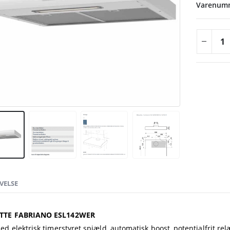
Varenumm
VELSE
TE FABRIANO ESL142WER
ed elektrisk timerstyret spjæld, automatisk boost, potentialfrit re