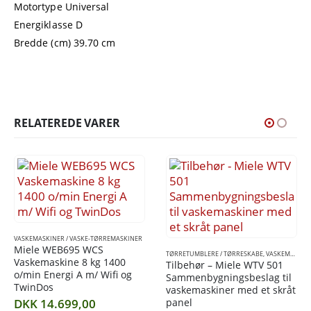
Motortype Universal
Energiklasse D
Bredde (cm) 39.70 cm
RELATEREDE VARER
E-TØRREMASKINER
WCS
TØRRETUMBLERE / TØRRESKABE
,
VASKEMASKINER / VASKE-TØRREMASKINER
 kg 1400
Tilbehør – Miele WTV 501
m/ Wifi og
Sammenbygningsbeslag til
vaskemaskiner med et skråt
panel
00
OPVASKEMASKINER
,
VASKEMASKI