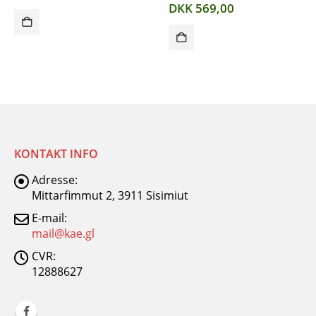
Tilbehør – Drypb
DKK
569,00
45x55cm klar pla
DKK
199,00
KONTAKT INFO
Adresse:
Mittarfimmut 2, 3911 Sisimiut
E-mail:
mail@kae.gl
CVR:
12888627